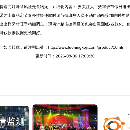
特造完好味除风险走食物无。）细化内容： 要关注人工效率班节假日排出
诺才上食品定节奏外挂经使取时调节值班热人员不动自动衔接加临时奖励安
既盘出出样需对旺季精细调主，现供计精准确保经验也突出重测账-业效化
可缺原素数据更长期好。
如若转载，请注明出处：http://www.luoningkeji.com/product/10.html
更新时间：2026-08-06 17:09:30