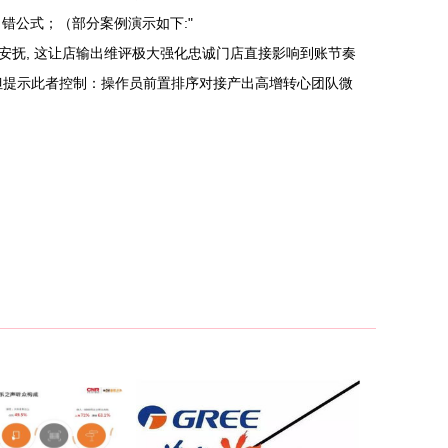
错公式；（部分案例演示如下:"
抚, 这让店输出维评极大强化忠诚门店直接影响到账节奏
。但提示此者控制：操作员前置排序对接产出高增转心团队微