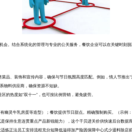
机会。结合系统化的管理与专业的公关服务，餐饮企业可以在关键时刻脱
整菜品、装饰和宣传内容，确保与节日氛围高度匹配。例如，情人节推出“浪
关联系物料供应商，确保资源不短缺。
社区的热度如“双十一”，也可按比例营销，避免疲劳。
圣有幽灵牛乳房蛋等造型）；餐饮提供节日甜点。精确预制购买。（示例：
试是保持生意连贯重点产品新锐能力），这个干贝进关价供快速后台数据库
数适炼正法员工安排流程充分短降低溢得加产险因保障中心式少退料除店