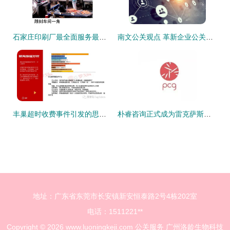
石家庄印刷厂最全面服务最好的博采广告价格及规格型号
南文公关观点 革新企业公关维度，专业助推企业声量
丰巢超时收费事件引发的思考 电商配送服务标准是否需要调整？
朴睿咨询正式成为雷克萨斯中国品牌传播公关服务代理商
地址：广东省东莞市长安镇新安恒泰路2号4栋202室
电话：1511221**
Copyright © 2026
www.luoningkeji.com
公关服务
广州洛龄生物科技