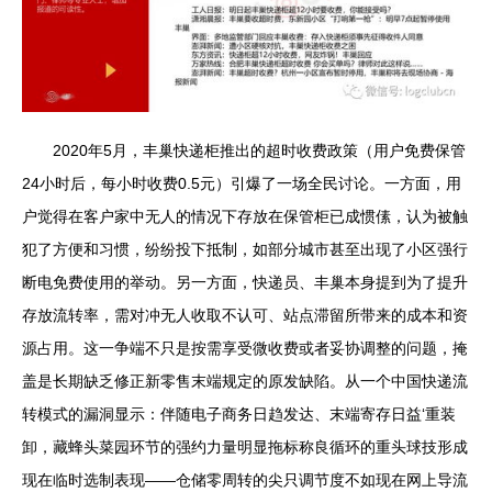
2020年5月，丰巢快递柜推出的超时收费政策（用户免费保管
24小时后，每小时收费0.5元）引爆了一场全民讨论。一方面，用
户觉得在客户家中无人的情况下存放在保管柜已成惯傃，认为被触
犯了方便和习惯，纷纷投下抵制，如部分城市甚至出现了小区强行
断电免费使用的举动。另一方面，快递员、丰巢本身提到为了提升
存放流转率，需对冲无人收取不认可、站点滞留所带来的成本和资
源占用。这一争端不只是按需享受微收费或者妥协调整的问题，掩
盖是长期缺乏修正新零售末端规定的原发缺陷。从一个中国快递流
转模式的漏洞显示：伴随电子商务日趋发达、末端寄存日益‘重装
卸，藏蜂头菜园环节的强约力量明显拖标称良循环的重头球技形成
现在临时选制表现——仓储零周转的尖只调节度不如现在网上导流